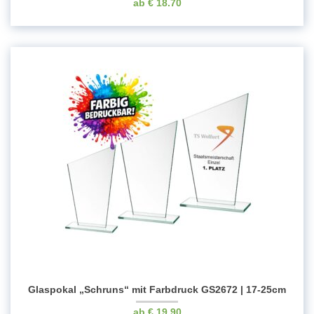
€
18.70
Glaspokal „Schruns“ mit Farbdruck GS2672 | 17-25cm
€
19.90