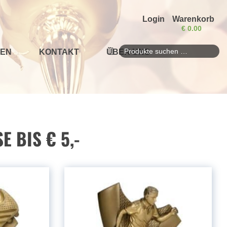
Login
Warenkorb
€
0.00
EN
KONTAKT
ÜBER UNS
Suchen
nach:
 BIS € 5,-