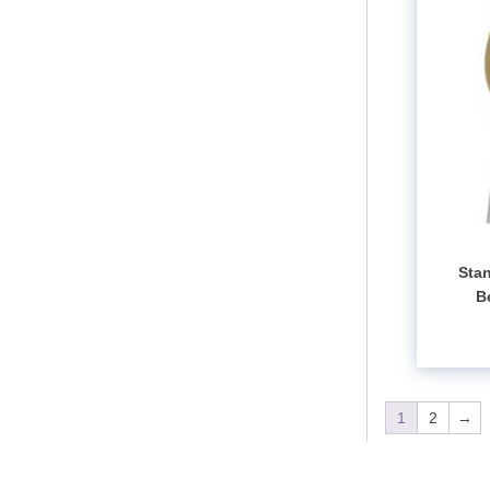
Sta
B
1
2
→