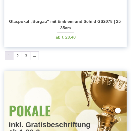
Glaspokal „Burgau“ mit Emblem und Schild GS2078 | 25-
35cm
€
23.40
1
2
3
→
MEDAILLEN
POKALE
inkl. Gratisbeschriftung