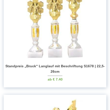
Standpreis „Bruck“ Langlauf mit Beschriftung S1678 | 22,5-
26cm
€
7.40