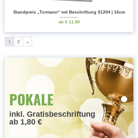
Standpreis „Tormann“ mit Beschriftung S1204 | 16cm
€
11.90
1
2
→
MEDAILLEN
POKALE
inkl. Gratisbeschriftung
ab 1,80 €