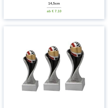
14,5cm
€
7.10