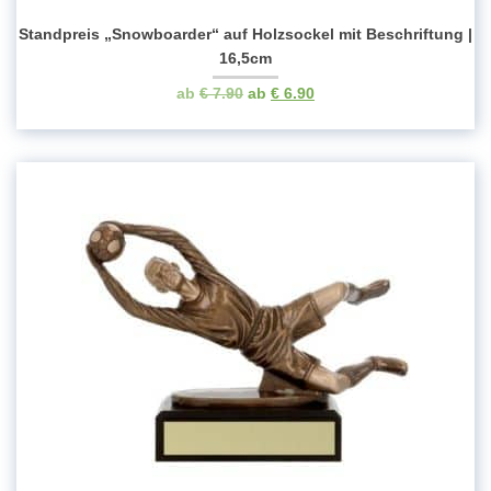
Standpreis „Snowboarder“ auf Holzsockel mit Beschriftung |
16,5cm
Ursprünglicher
Aktueller
€
7.90
€
6.90
Preis
Preis
war:
ist:
€ 7.90
€ 6.90.