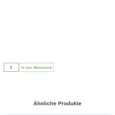
Pokal
In den Warenkorb
Serie
"Perg
gold"
M1425
|
36-
Ähnliche Produkte
39cm
Menge