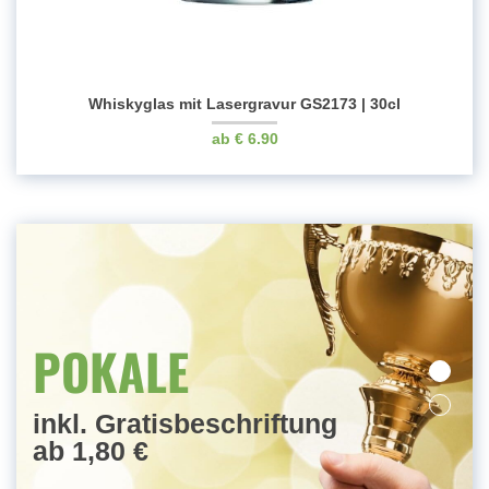
Whiskyglas mit Lasergravur GS2173 | 30cl
€
6.90
MEDAILLEN
POKALE
inkl. Gratisbeschriftung
ab 1,80 €