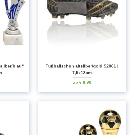
silber/blau“
Fußballschuh altsilber/gold S2061 |
m
7,5x13cm
€
6.90