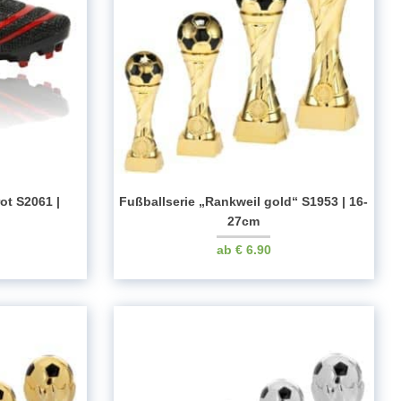
ot S2061 |
Fußballserie „Rankweil gold“ S1953 | 16-
27cm
€
6.90