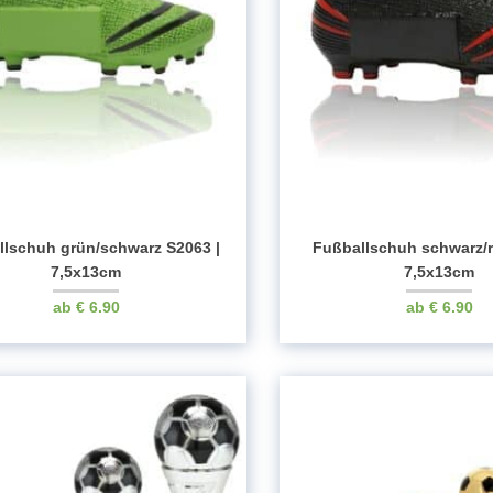
llschuh grün/schwarz S2063 |
Fußballschuh schwarz/r
7,5x13cm
7,5x13cm
€
6.90
€
6.90