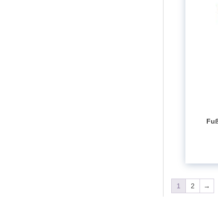
Fuß
1
2
→