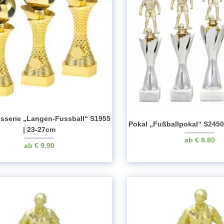
isserie „Langen-Fussball“ S1955
Pokal „Fußballpokal“ S2450
| 23-27cm
€
8.80
€
9.90