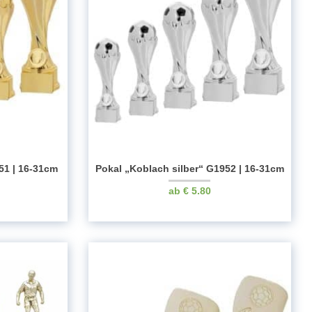
51 | 16-31cm
Pokal „Koblach silber“ G1952 | 16-31cm
€
5.80