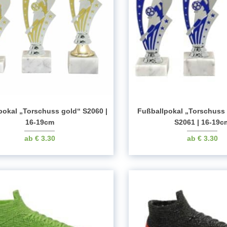
pokal „Torschuss gold“ S2060 |
Fußballpokal „Torschuss 
16-19cm
S2061 | 16-19c
€
3.30
€
3.30