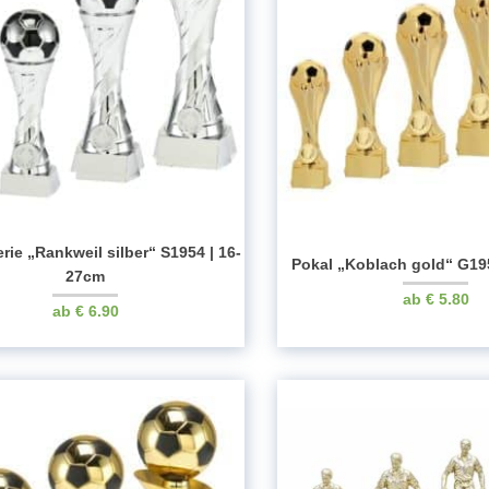
rie „Rankweil silber“ S1954 | 16-
Pokal „Koblach gold“ G19
27cm
€
5.80
€
6.90