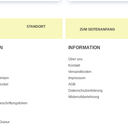
STANDORT
ZUM SEITENANFANG
N
INFORMATION
Über uns
Kontakt
Versandkosten
ophäen
Impressum
Sockel
AGB
Datenschutzerklärung
Widerrufsbelehrung
eschriftungsfolien
Gravur