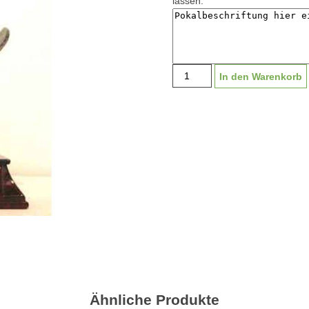
lassen.
Standpreis
In den Warenkorb
"Snowboarder"
auf
Holzsockel
mit
Beschriftung
|
16,5cm
Menge
Ähnliche Produkte