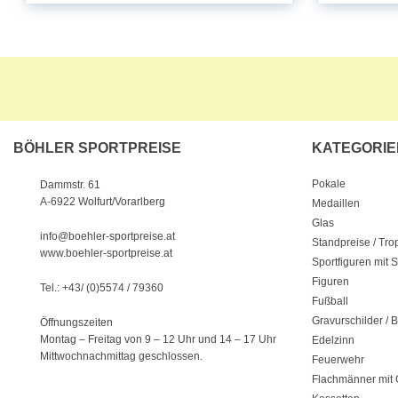
BÖHLER SPORTPREISE
KATEGORIE
Pokale
Dammstr. 61
A-6922 Wolfurt/Vorarlberg
Medaillen
Glas
info@boehler-sportpreise.at
Standpreise / Tr
www.boehler-sportpreise.at
Sportfiguren mit 
Figuren
Tel.: +43/ (0)5574 / 79360
Fußball
Gravurschilder / B
Öffnungszeiten
Montag – Freitag von 9 – 12 Uhr
und 14 – 17 Uhr
Edelzinn
Mittwochnachmittag geschlossen.
Feuerwehr
Flachmänner mit 