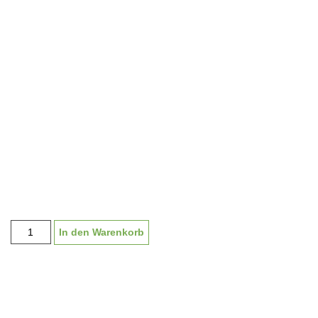
Fussballmedaille
In den Warenkorb
"Bastian"
45
mm,
inkl.
Band