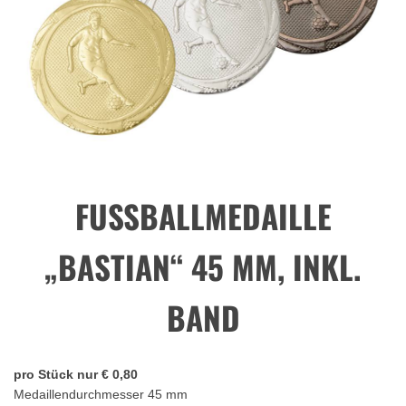
FUSSBALLMEDAILLE
„BASTIAN“ 45 MM, INKL.
BAND
pro Stück nur € 0,80
Medaillendurchmesser 45 mm