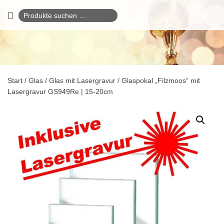
Suchen
nach:
Start
/
Glas
/
Glas mit Lasergravur
/ Glaspokal „Filzmoos“ mit
Lasergravur GS949Re | 15-20cm