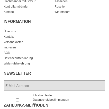
Flachmänner mit Gravur
Kassetten
Kontrollarmbänder
Rosetten
Stempel
Wintersport
INFORMATION
Über uns
Kontakt
Versandkosten
Impressum
AGB
Datenschutzerklärung
Widerrufsbelehrung
NEWSLETTER
E-
Mail-
Adresse
*
*
Ich stimmte den
Datenschutzbestimmungen
zu.
ZAHLUNGSMETHODEN