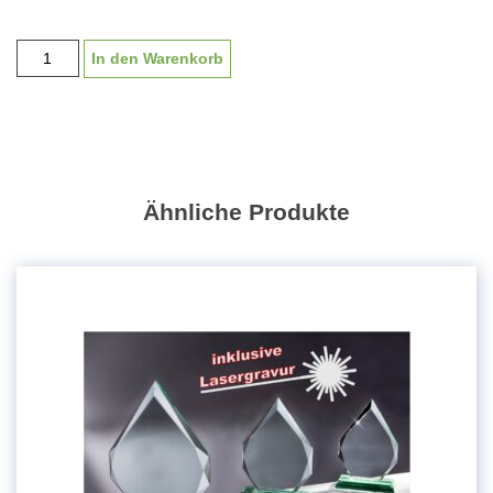
Glaspokal
In den Warenkorb
"Filzmoos"
mit
Lasergravur
GS949Re
|
15-
Ähnliche Produkte
20cm
Menge