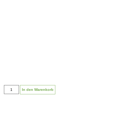
Glaspokal
In den Warenkorb
"Raggal"
mit
Emblem
und
Schild