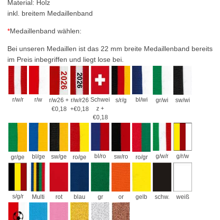
Material: Holz
inkl. breitem Medaillenband
*
Medaillenband wählen:
Bei unseren Medaillen ist das 22 mm breite Medaillenband bereits
im Preis inbegriffen und liegt lose bei.
Schwei
r/w/r
r/w
bl/wi
r/w26 +
r/w/r26
s/r/g
gr/wi
sw/wi
z +
€0,18
+€0,18
€0,18
g/r/w
bl/ro
g/w/r
bl/ge
sw/ge
sw/ro
gr/ge
ro/ge
ro/gr
s/g/r
Multi
rot
blau
gr
or
gelb
schw.
weiß