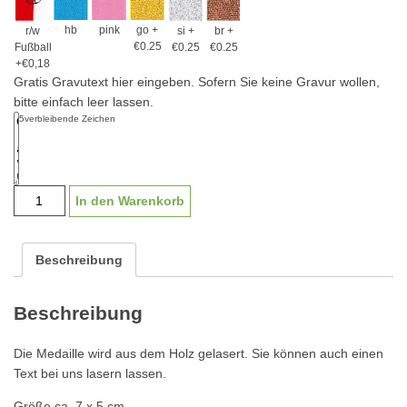
hb
pink
go +
r/w
si +
br +
€0.25
Fußball
€0.25
€0.25
+€0,18
Gratis Gravutext hier eingeben. Sofern Sie keine Gravur wollen,
bitte einfach leer lassen.
25
verbleibende Zeichen
Holzmedaille
In den Warenkorb
"Go-
Kart",
inkl.
Beschreibung
Lasergravur
und
Beschreibung
Band
Menge
Die Medaille wird aus dem Holz gelasert. Sie können auch einen
Text bei uns lasern lassen.
Größe ca. 7 x 5 cm