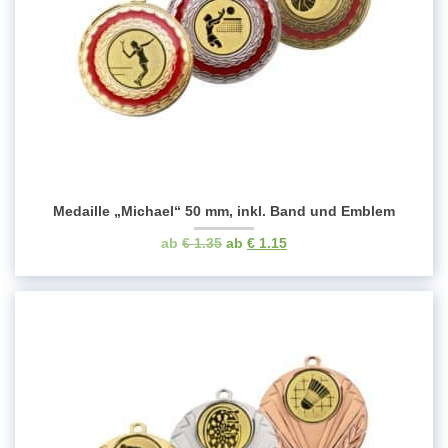
Medaille „Michael“ 50 mm, inkl. Band und Emblem
Ursprünglicher
Aktueller
€
1.35
€
1.15
Preis
Preis
war:
ist:
€ 1.35
€ 1.15.