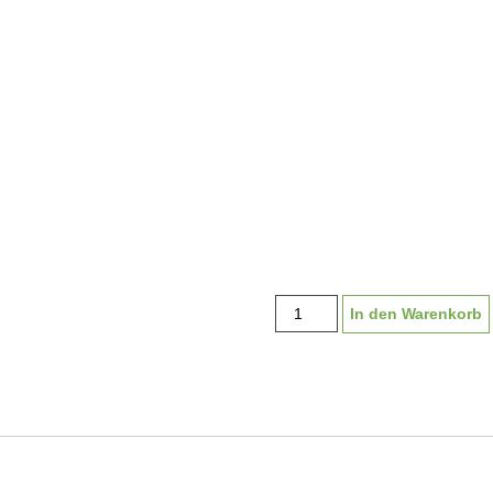
Holzmedaille
In den Warenkorb
"Rechteck
123",
inkl.
Lasergravur
und
Band
Menge