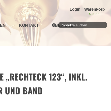
Login
Warenkorb
€
0.00
EN
KONTAKT
ÜBER UNS
Suchen
nach:
 „RECHTECK 123“, INKL.
R UND BAND