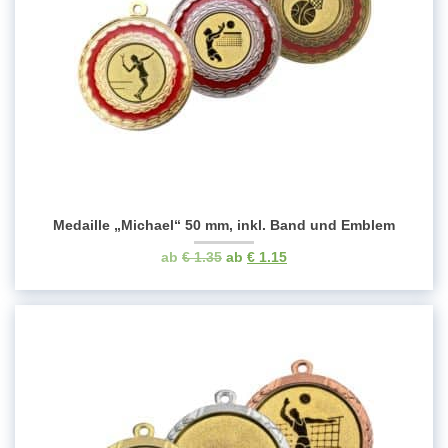
Medaille „Michael“ 50 mm, inkl. Band und Emblem
Ursprünglicher
Aktueller
€
1.35
€
1.15
Preis
Preis
war:
ist:
€ 1.35
€ 1.15.