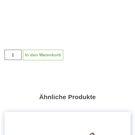
Riesenmedaille
In den Warenkorb
"Champion"
90
mm,
inkl.
Band
und
Ähnliche Produkte
Emblem
Menge