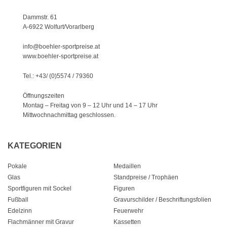
Dammstr. 61
A-6922 Wolfurt/Vorarlberg
info@boehler-sportpreise.at
www.boehler-sportpreise.at
Tel.: +43/ (0)5574 / 79360
Öffnungszeiten
Montag – Freitag von 9 – 12 Uhr
und 14 – 17 Uhr
Mittwochnachmittag geschlossen.
KATEGORIEN
Pokale
Medaillen
Glas
Standpreise / Trophäen
Sportfiguren mit Sockel
Figuren
Fußball
Gravurschilder / Beschriftungsfolien
Edelzinn
Feuerwehr
Flachmänner mit Gravur
Kassetten