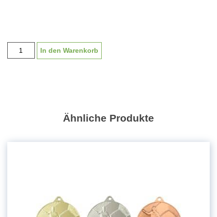
Medaille
In den Warenkorb
"Leni"
40
mm,
inkl.
Band
und
Ähnliche Produkte
Emblem
Menge