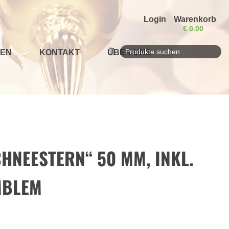
Login
Warenkorb
€
0.00
EN
KONTAKT
ÜBER UNS
Suchen
nach:
CHNEESTERN“ 50 MM, INKL.
MBLEM