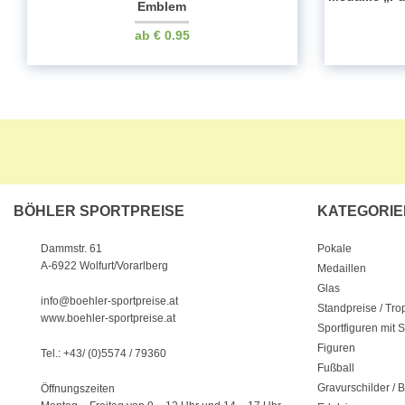
Emblem
€
0.95
BÖHLER SPORTPREISE
KATEGORIE
Pokale
Dammstr. 61
A-6922 Wolfurt/Vorarlberg
Medaillen
Glas
info@boehler-sportpreise.at
Standpreise / Tr
www.boehler-sportpreise.at
Sportfiguren mit 
Figuren
Tel.: +43/ (0)5574 / 79360
Fußball
Gravurschilder / B
Öffnungszeiten