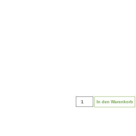
Medaille
In den Warenkorb
"Schneestern"
50
mm,
inkl.
Band