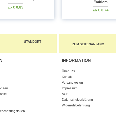
Emblem
€
0.85
€
0.74
STANDORT
ZUM SEITENANFANG
N
INFORMATION
Über uns
Kontakt
Versandkosten
ophäen
Impressum
Sockel
AGB
Datenschutzerklärung
Widerrufsbelehrung
eschriftungsfolien