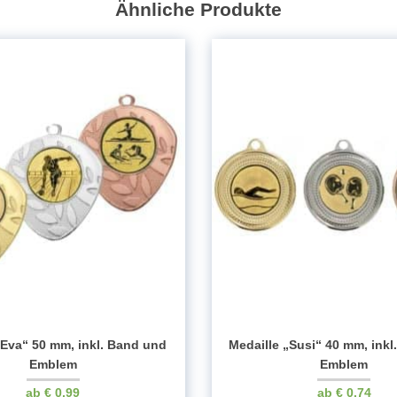
Ähnliche Produkte
Menge
„Eva“ 50 mm, inkl. Band und
Medaille „Susi“ 40 mm, ink
Emblem
Emblem
€
0.99
€
0.74