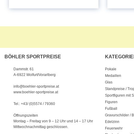
BÖHLER SPORTPREISE
KATEGORIE
Pokale
Dammstr. 61
A-6922 Wolfurt/Vorarlberg
Medaillen
Glas
info@boehler-sportpreise.at
Standpreise / Tr
www.boehler-sportpreise.at
Sportfiguren mit 
Figuren
Tel.: +43/ (0)5574 / 79360
Fußball
Gravurschilder / B
Öffnungszeiten
Montag – Freitag von 9 – 12 Uhr
und 14 – 17 Uhr
Edelzinn
Mittwochnachmittag geschlossen.
Feuerwehr