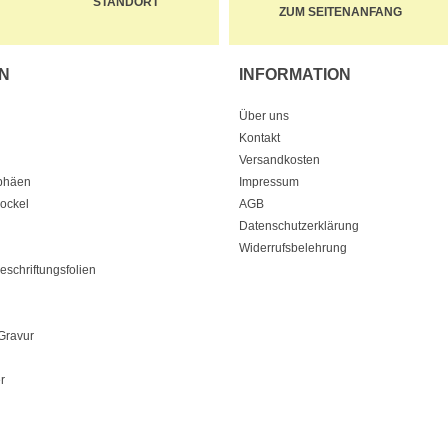
STANDORT
ZUM SEITENANFANG
N
INFORMATION
Über uns
Kontakt
Versandkosten
ophäen
Impressum
Sockel
AGB
Datenschutzerklärung
Widerrufsbelehrung
eschriftungsfolien
Gravur
r