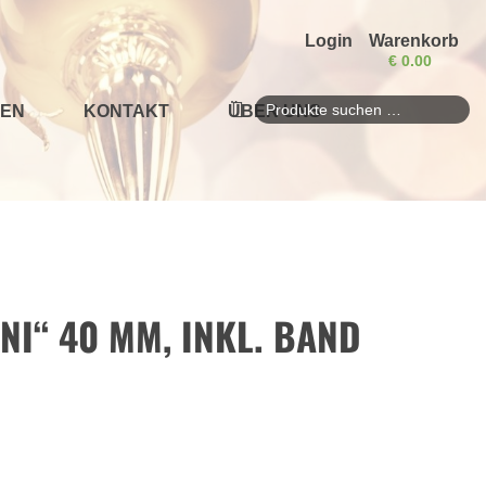
Login
Warenkorb
€
0.00
EN
KONTAKT
ÜBER UNS
Suchen
nach:
NI“ 40 MM, INKL. BAND