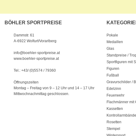
BÖHLER SPORTPREISE
KATEGORIE
Pokale
Dammstr. 61
A-6922 Wolfurt/Vorarlberg
Medaillen
Glas
info@boehler-sportpreise.at
Standpreise / Tr
www.boehler-sportpreise.at
Sportfiguren mit 
Figuren
Tel.: +43/ (0)5574 / 79360
Fußball
Gravurschilder / B
Öffnungszeiten
Montag – Freitag von 9 – 12 Uhr
und 14 – 17 Uhr
Edelzinn
Mittwochnachmittag geschlossen.
Feuerwehr
Flachmänner mit 
Kassetten
Kontrollarmbände
Rosetten
Stempel
Wintersport