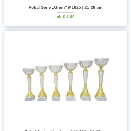
Pokal Serie „Grein“ M1825 | 21-26 cm
€
8.60