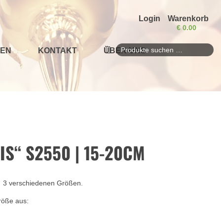
Login
Warenkorb
€
0.00
EN
KONTAKT
ÜBER UNS
Suchen
nach:
S“ S2550 | 15-20CM
in 3 verschiedenen Größen.
röße aus: