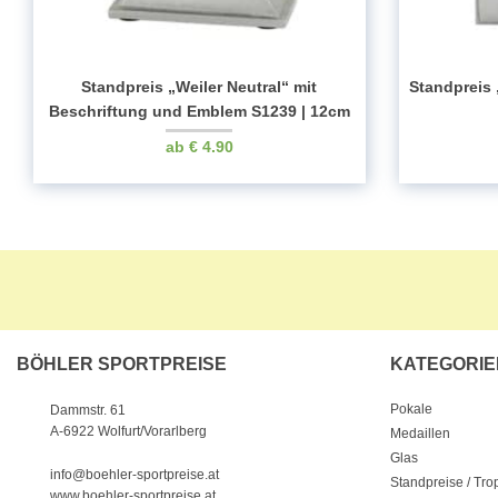
Standpreis „Weiler Neutral“ mit
Standpreis 
Beschriftung und Emblem S1239 | 12cm
€
4.90
BÖHLER SPORTPREISE
KATEGORIE
Pokale
Dammstr. 61
A-6922 Wolfurt/Vorarlberg
Medaillen
Glas
info@boehler-sportpreise.at
Standpreise / Tr
www.boehler-sportpreise.at