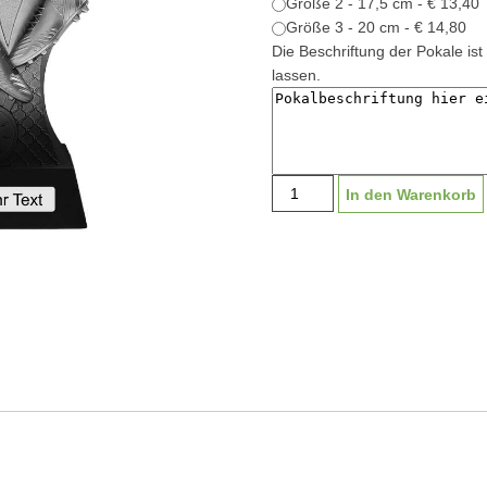
Größe 2 - 17,5 cm - € 13,40
Größe 3 - 20 cm - € 14,80
Die Beschriftung der Pokale ist 
lassen.
Pokal
In den Warenkorb
"Röthis"
S2550
|
15-
20cm
Menge