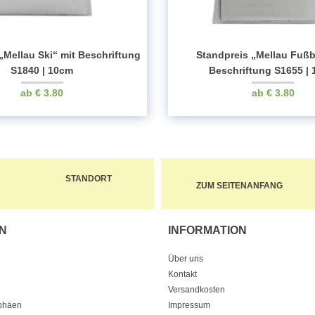
„Mellau Ski“ mit Beschriftung
Standpreis „Mellau Fußb
S1840 | 10cm
Beschriftung S1655 |
€
3.80
€
3.80
STANDORT
ZUM SEITENANFANG
N
INFORMATION
Über uns
Kontakt
Versandkosten
ophäen
Impressum