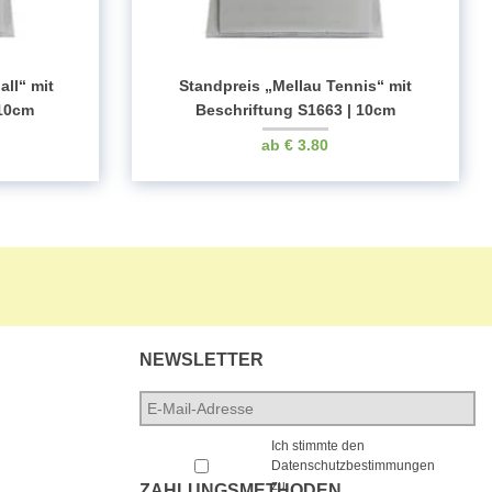
all“ mit
Standpreis „Mellau Tennis“ mit
 10cm
Beschriftung S1663 | 10cm
€
3.80
NEWSLETTER
E-
Mail-
*
Adresse
*
Ich stimmte den
Datenschutzbestimmungen
zu.
ZAHLUNGSMETHODEN