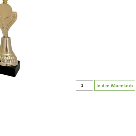
Pokal
In den Warenkorb
"Saalfelden"
G2640
|
37-
40cm
Menge