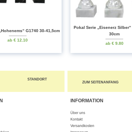
Pokal Serie „Eisenerz Silber“
 „Hohenems“ G1740 30-41,5cm
30cm
€
12.10
€
9.80
STANDORT
ZUM SEITENANFANG
N
INFORMATION
Über uns
Kontakt
Versandkosten