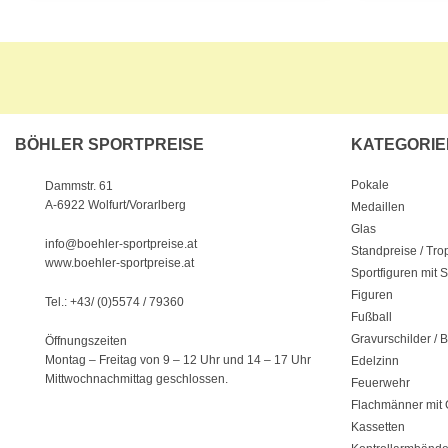
BÖHLER SPORTPREISE
KATEGORIE
Pokale
Dammstr. 61
A-6922 Wolfurt/Vorarlberg
Medaillen
Glas
info@boehler-sportpreise.at
Standpreise / Tr
www.boehler-sportpreise.at
Sportfiguren mit 
Figuren
Tel.: +43/ (0)5574 / 79360
Fußball
Gravurschilder / B
Öffnungszeiten
Montag – Freitag von 9 – 12 Uhr
und 14 – 17 Uhr
Edelzinn
Mittwochnachmittag geschlossen.
Feuerwehr
Flachmänner mit 
Kassetten