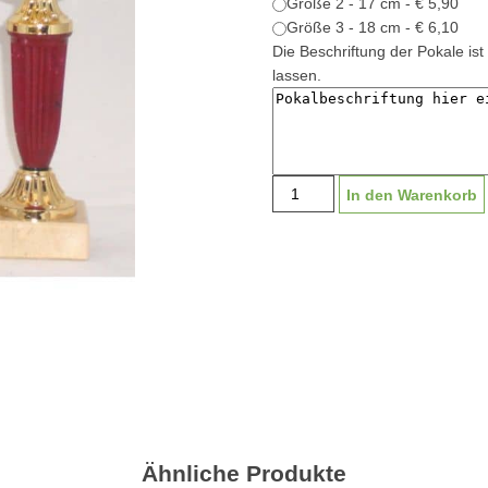
Größe 2 - 17 cm - € 5,90
Größe 3 - 18 cm - € 6,10
Die Beschriftung der Pokale ist 
lassen.
Pokal
In den Warenkorb
"Feldkirchen"
K1202
|
16-
18cm
Menge
Ähnliche Produkte