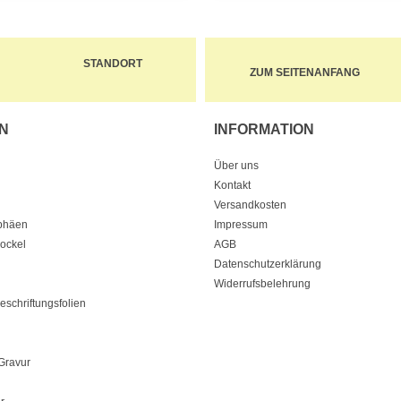
STANDORT
ZUM SEITENANFANG
N
INFORMATION
Über uns
Kontakt
Versandkosten
ophäen
Impressum
Sockel
AGB
Datenschutzerklärung
Widerrufsbelehrung
eschriftungsfolien
Gravur