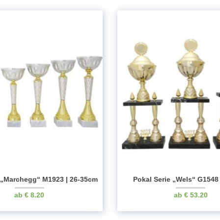
e „Marchegg“ M1923 | 26-35cm
Pokal Serie „Wels“ G1548
€
8.20
€
53.20