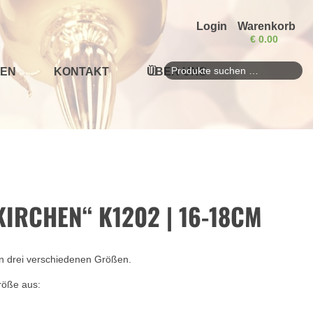
Login
Warenkorb
€
0.00
EN
KONTAKT
ÜBER UNS
Suchen
nach:
IRCHEN“ K1202 | 16-18CM
in drei verschiedenen Größen.
röße aus: