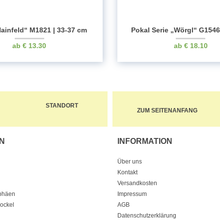
ainfeld“ M1821 | 33-37 cm
Pokal Serie „Wörgl“ G154
€
13.30
€
18.10
STANDORT
ZUM SEITENANFANG
N
INFORMATION
Über uns
Kontakt
Versandkosten
ophäen
Impressum
Sockel
AGB
Datenschutzerklärung