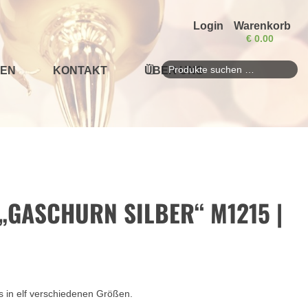
Login
Warenkorb
€
0.00
EN
KONTAKT
ÜBER UNS
Suchen
nach:
„GASCHURN SILBER“ M1215 |
s in elf verschiedenen Größen.