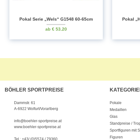
Pokal Serie „Wels“ G1548 60-65cm
Pokal „H
€
53.20
BÖHLER SPORTPREISE
KATEGORIE
Pokale
Dammstr. 61
A-6922 Wolfurt/Vorarlberg
Medaillen
Glas
info@boehler-sportpreise.at
Standpreise / Tr
www.boehler-sportpreise.at
Sportfiguren mit 
Figuren
Tel.: +43/ (0)5574 / 79360