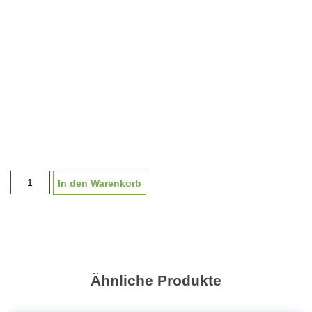
Pokal
In den Warenkorb
"Gossau
gold"
K1900
|
13-
17cm
Ähnliche Produkte
Menge