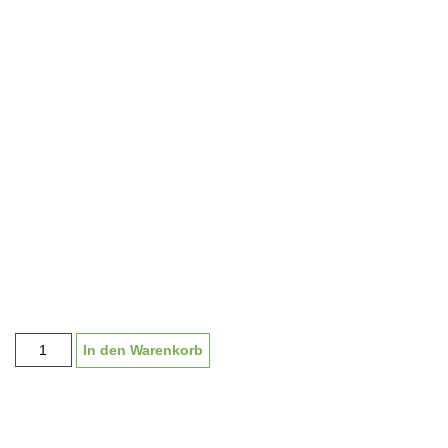
Pokal
In den Warenkorb
Serie
"Hartberg"
M1826
|