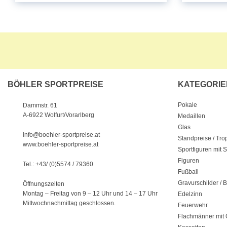
BÖHLER SPORTPREISE
KATEGORIE
Pokale
Dammstr. 61
A-6922 Wolfurt/Vorarlberg
Medaillen
Glas
info@boehler-sportpreise.at
Standpreise / Tr
www.boehler-sportpreise.at
Sportfiguren mit 
Figuren
Tel.: +43/ (0)5574 / 79360
Fußball
Gravurschilder / B
Öffnungszeiten
Montag – Freitag von 9 – 12 Uhr
und 14 – 17 Uhr
Edelzinn
Mittwochnachmittag geschlossen.
Feuerwehr
Flachmänner mit 