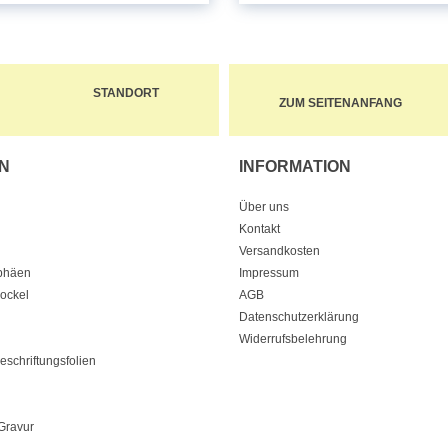
STANDORT
ZUM SEITENANFANG
N
INFORMATION
Über uns
Kontakt
Versandkosten
ophäen
Impressum
Sockel
AGB
Datenschutzerklärung
Widerrufsbelehrung
eschriftungsfolien
Gravur