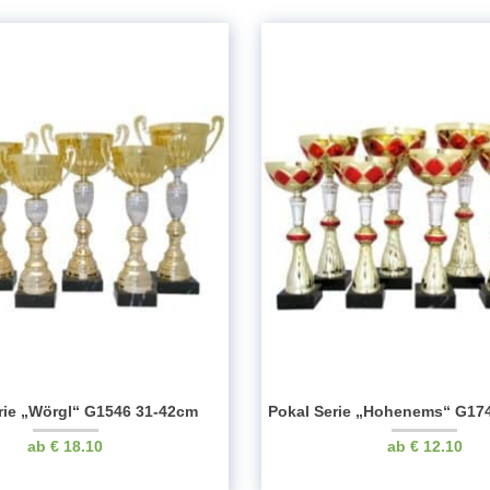
rie „Wörgl“ G1546 31-42cm
Pokal Serie „Hohenems“ G17
€
18.10
€
12.10