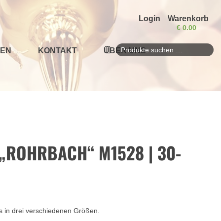
Login
Warenkorb
€
0.00
EN
KONTAKT
ÜBER UNS
Suchen
nach:
 „ROHRBACH“ M1528 | 30-
s in drei verschiedenen Größen.