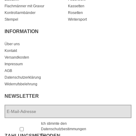
Flachmänner mit Gravur
Kassetten
Kontrollarmbänder
Rosetten
Stempel
Wintersport
INFORMATION
Über uns
Kontakt
Versandkosten
Impressum
AGB
Datenschutzerklärung
Widerrufsbelehrung
NEWSLETTER
E-
Mail-
Adresse
*
*
Ich stimmte den
Datenschutzbestimmungen
zu.
ZAHLUNGSMETHODEN