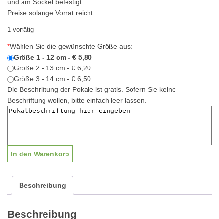
und am Sockel befestigt.
Preise solange Vorrat reicht.
1 vorrätig
*
Wählen Sie die gewünschte Größe aus:
Größe 1 - 12 cm - € 5,80
Größe 2 - 13 cm - € 6,20
Größe 3 - 14 cm - € 6,50
Die Beschriftung der Pokale ist gratis. Sofern Sie keine
Beschriftung wollen, bitte einfach leer lassen.
Sportfigur
In den Warenkorb
Bogenschießen
männl.
|
Beschreibung
15-
17cm
Beschreibung
Menge