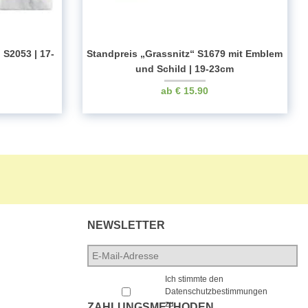
 S2053 | 17-
Standpreis „Grassnitz“ S1679 mit Emblem
und Schild | 19-23cm
€
15.90
NEWSLETTER
E-
Mail-
*
Adresse
*
Ich stimmte den
Datenschutzbestimmungen
zu.
ZAHLUNGSMETHODEN