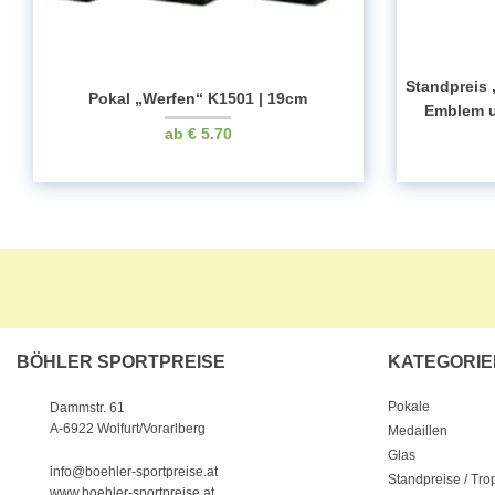
Standpreis 
Pokal „Werfen“ K1501 | 19cm
Emblem u
€
5.70
BÖHLER SPORTPREISE
KATEGORIE
Pokale
Dammstr. 61
A-6922 Wolfurt/Vorarlberg
Medaillen
Glas
info@boehler-sportpreise.at
Standpreise / Tr
www.boehler-sportpreise.at