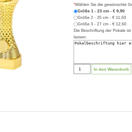
*
Wählen Sie die gewünschte G
Größe 1 - 23 cm - € 9,90
Größe 2 - 25 cm - € 11,50
Größe 3 - 27 cm - € 12,60
Die Beschriftung der Pokale ist 
lassen.
Standpreisserie
In den Warenkorb
"Langen-
Kampfsport"
S1955
|
23-
27cm
Menge