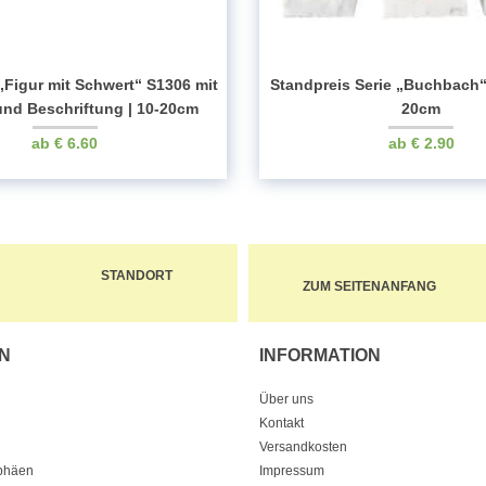
„Figur mit Schwert“ S1306 mit
Standpreis Serie „Buchbach“
nd Beschriftung | 10-20cm
20cm
€
6.60
€
2.90
STANDORT
ZUM SEITENANFANG
N
INFORMATION
Über uns
Kontakt
Versandkosten
ophäen
Impressum