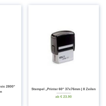
ssic 2800“
Stempel „Printer 60“ 37x76mm | 8 Zeilen
en
€
23.90