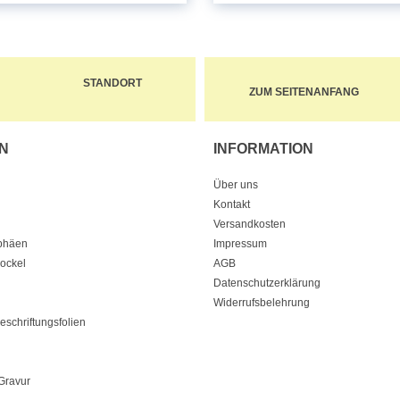
STANDORT
ZUM SEITENANFANG
N
INFORMATION
Über uns
Kontakt
Versandkosten
ophäen
Impressum
Sockel
AGB
Datenschutzerklärung
Widerrufsbelehrung
eschriftungsfolien
Gravur