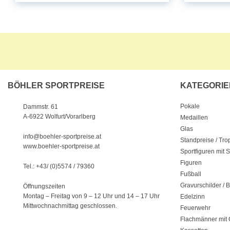
BÖHLER SPORTPREISE
KATEGORIE
Pokale
Dammstr. 61
A-6922 Wolfurt/Vorarlberg
Medaillen
Glas
info@boehler-sportpreise.at
Standpreise / Tr
www.boehler-sportpreise.at
Sportfiguren mit 
Figuren
Tel.: +43/ (0)5574 / 79360
Fußball
Gravurschilder / B
Öffnungszeiten
Montag – Freitag von 9 – 12 Uhr
und 14 – 17 Uhr
Edelzinn
Mittwochnachmittag geschlossen.
Feuerwehr
Flachmänner mit 