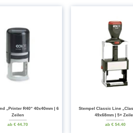
nd „Printer R40“ 40x40mm | 6
Stempel Classic Line „Cla
Zeilen
49x68mm | 5+ Zeil
€
44.70
€
54.40