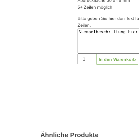
Abdruckfläche 30 x 45 mm
5+ Zeilen möglich
Bitte geben Sie hier den Text f
Zeilen.
Stempel
In den Warenkorb
Classic
Line
"Classic
2300"
30x45mm
|
5+
Zeilen
Menge
Ähnliche Produkte