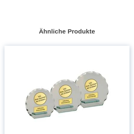
mit
Emblem
und
Schild
GS2572
Ähnliche Produkte
|
14cm
Menge