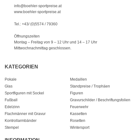
info@boehler-sportpreise.at
www.boehler-sportpreise.at
Tel.: +43/ (0)5574 / 79360
Öffnungszeiten
Montag – Freitag von 9 – 12 Uhr
und 14 – 17 Uhr
Mittwochnachmittag geschlossen.
KATEGORIEN
Pokale
Medaillen
Glas
Standpreise / Trophäen
Sportfiguren mit Sockel
Figuren
Fußball
Gravurschilder / Beschriftungsfolien
Edelzinn
Feuerwehr
Flachmänner mit Gravur
Kassetten
Kontrollarmbänder
Rosetten
Stempel
Wintersport
INFORMATION