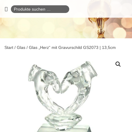
Suchen
nach:
Start
/
Glas
/ Glas „Herz“ mit Gravurschild GS2073 | 13,5cm