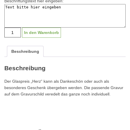
Beschriftungstext hier eingeben:
Glas
In den Warenkorb
"Herz"
mit
Gravurschild
Beschreibung
GS2073
|
Beschreibung
13,5cm
Menge
Der Glaspreis „Herz“ kann als Dankeschön oder auch als
besonderes Geschenk übergeben werden. Die passende Gravur
auf dem Gravurschild veredelt das ganze noch individuell.