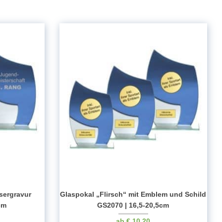
sergravur
Glaspokal „Flirsch“ mit Emblem und Schild
cm
GS2070 | 16,5-20,5cm
€
10.20