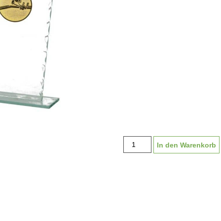
Glaspokal
In den Warenkorb
"Viktorsberg"
mit
Emblem
und
Schild
GS1450
|