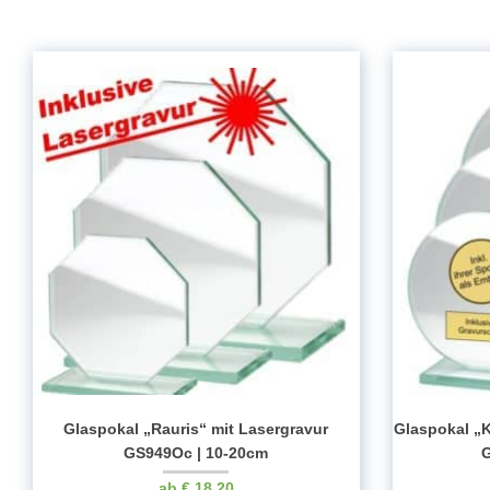
Glaspokal „Rauris“ mit Lasergravur
Glaspokal „
GS949Oc | 10-20cm
G
€
18.20