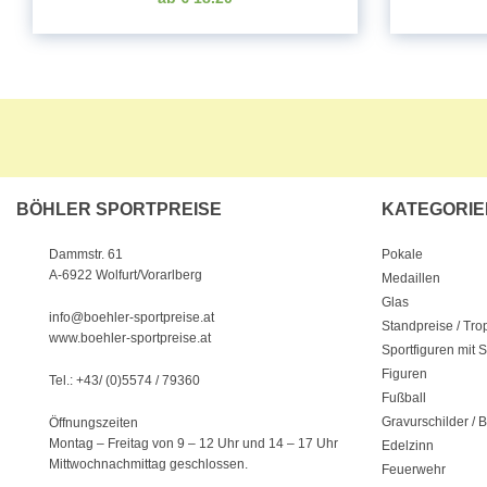
BÖHLER SPORTPREISE
KATEGORIE
Pokale
Dammstr. 61
A-6922 Wolfurt/Vorarlberg
Medaillen
Glas
info@boehler-sportpreise.at
Standpreise / Tr
www.boehler-sportpreise.at
Sportfiguren mit 
Figuren
Tel.: +43/ (0)5574 / 79360
Fußball
Gravurschilder / B
Öffnungszeiten
Montag – Freitag von 9 – 12 Uhr
und 14 – 17 Uhr
Edelzinn
Mittwochnachmittag geschlossen.
Feuerwehr