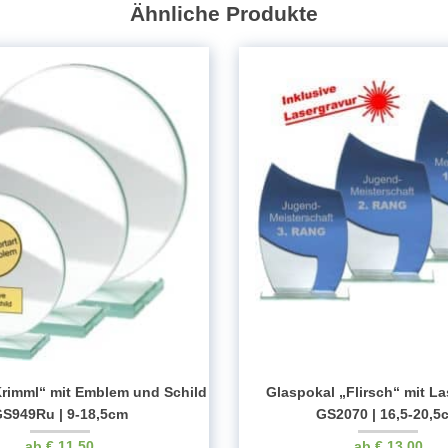
Ähnliche Produkte
17,5-
24,5cm
Menge
Krimml“ mit Emblem und Schild
Glaspokal „Flirsch“ mit La
S949Ru | 9-18,5cm
GS2070 | 16,5-20,5
€
11.50
€
13.00