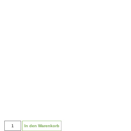
Medaille
In den Warenkorb
"Emma"