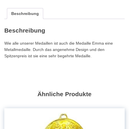
35x50
mm,
Beschreibung
inkl.
Band
Beschreibung
und
Emblem
Wie alle unserer Medaillen ist auch die Medaille Emma eine
Menge
Metallmedaille. Durch das angenehme Design und den
Spitzenpreis ist sie eine sehr begehrte Medaille.
Ähnliche Produkte