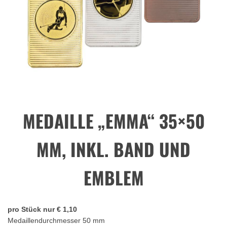
MEDAILLE „EMMA“ 35×50
MM, INKL. BAND UND
EMBLEM
pro Stück nur € 1,10
Medaillendurchmesser 50 mm