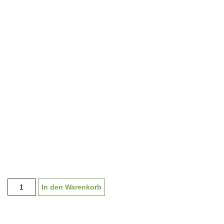
Medaille
In den Warenkorb
"Sophia"
40
mm,