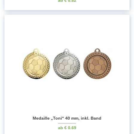
€
0.82
Medaille „Toni“ 40 mm, inkl. Band
€
0.69