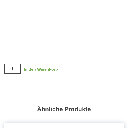
Medaille
In den Warenkorb
"Diego"
45
mm,
inkl.
Band
Menge
Ähnliche Produkte