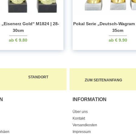
e „Eisenerz Gold“ M1824 | 28-
Pokal Serie „Deutsch-Wagram 
30cm
35cm
€
9.80
€
9.90
STANDORT
ZUM SEITENANFANG
N
INFORMATION
Über uns
Kontakt
Versandkosten
ophäen
Impressum