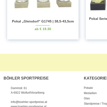
Pokal Seri
Pokal „Gleisdorf“ G1745 | 38,5-43,5cm
€
19.30
BÖHLER SPORTPREISE
KATEGORIE
Pokale
Dammstr. 61
A-6922 Wolfurt/Vorarlberg
Medaillen
Glas
info@boehler-sportpreise.at
Standpreise / Tr
www.boehler-sportpreise.at