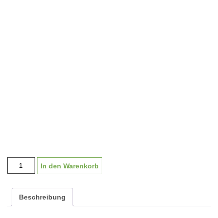
Pokal
In den Warenkorb
"Eichenberg
silber/blau"
G1945
Beschreibung
|
31-