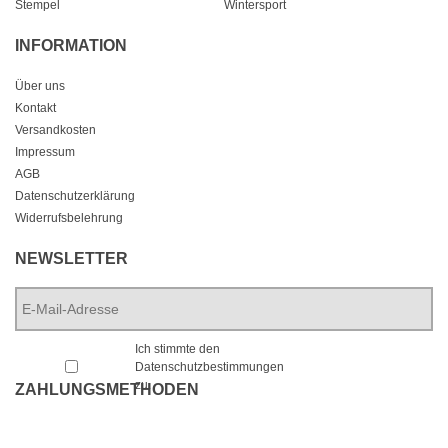
Stempel
Wintersport
INFORMATION
Über uns
Kontakt
Versandkosten
Impressum
AGB
Datenschutzerklärung
Widerrufsbelehrung
NEWSLETTER
E-
Mail-
Adresse
*
*
Ich stimmte den
Datenschutzbestimmungen
zu.
ZAHLUNGSMETHODEN