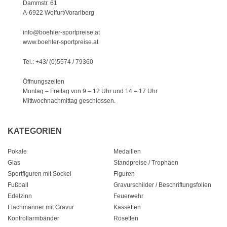
Dammstr. 61
A-6922 Wolfurt/Vorarlberg
info@boehler-sportpreise.at
www.boehler-sportpreise.at
Tel.: +43/ (0)5574 / 79360
Öffnungszeiten
Montag – Freitag von 9 – 12 Uhr
und 14 – 17 Uhr
Mittwochnachmittag geschlossen.
KATEGORIEN
Pokale
Medaillen
Glas
Standpreise / Trophäen
Sportfiguren mit Sockel
Figuren
Fußball
Gravurschilder / Beschriftungsfolien
Edelzinn
Feuerwehr
Flachmänner mit Gravur
Kassetten
Kontrollarmbänder
Rosetten