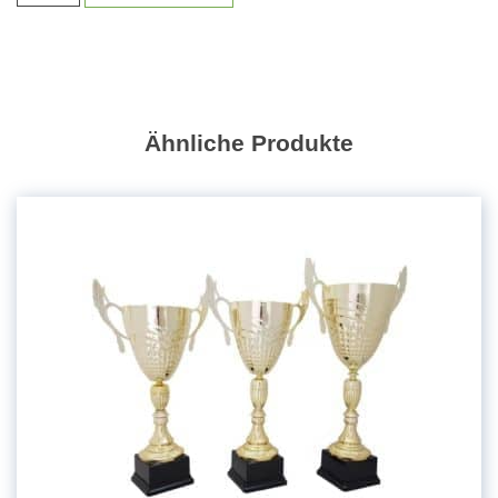
Serie
"Fürstenfeld"
M1201
|
22,5-
34,5cm
Ähnliche Produkte
Menge