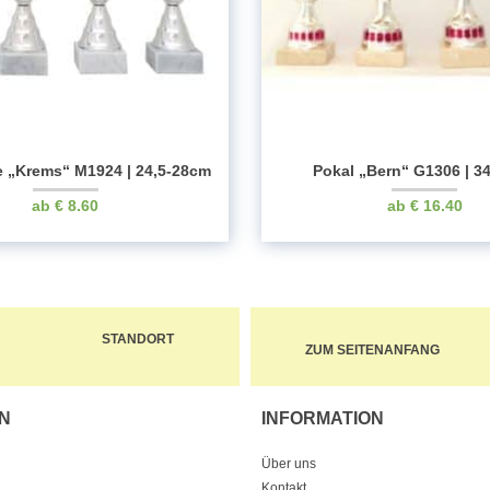
e „Krems“ M1924 | 24,5-28cm
Pokal „Bern“ G1306 | 3
€
8.60
€
16.40
STANDORT
ZUM SEITENANFANG
N
INFORMATION
Über uns
Kontakt