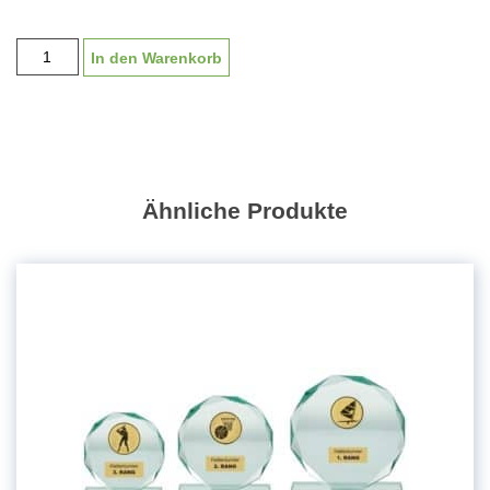
Schwerer
In den Warenkorb
Glaspokal
"Turm"
GS2272
mit
Lasergravur
18-
Ähnliche Produkte
22cm
Menge