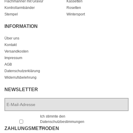
Flachmänner mit Gravur
Kassetten
Kontrollarmbänder
Rosetten
Stempel
Wintersport
INFORMATION
Über uns
Kontakt
Versandkosten
Impressum
AGB
Datenschutzerklärung
Widerrufsbelehrung
NEWSLETTER
E-
Mail-
Adresse
*
*
Ich stimmte den
Datenschutzbestimmungen
zu.
ZAHLUNGSMETHODEN