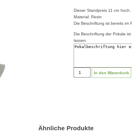
Dieser Standpreis 11 cm hoch.
Material: Resin
Die Beschriftung ist bereits im 
Die Beschriftung der Pokale ist 
lassen.
Standpreis
In den Warenkorb
"Weiler
Fußballschuh"
mit
Beschriftung
und
Emblem
S1238
|
Ähnliche Produkte
12cm