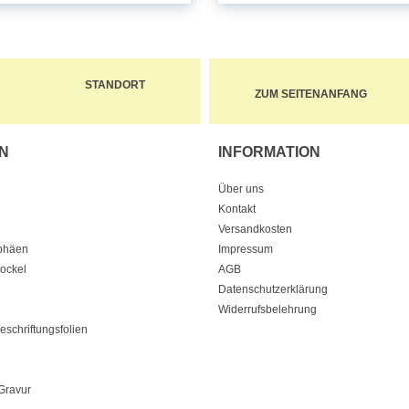
STANDORT
ZUM SEITENANFANG
N
INFORMATION
Über uns
Kontakt
Versandkosten
ophäen
Impressum
Sockel
AGB
Datenschutzerklärung
Widerrufsbelehrung
eschriftungsfolien
Gravur