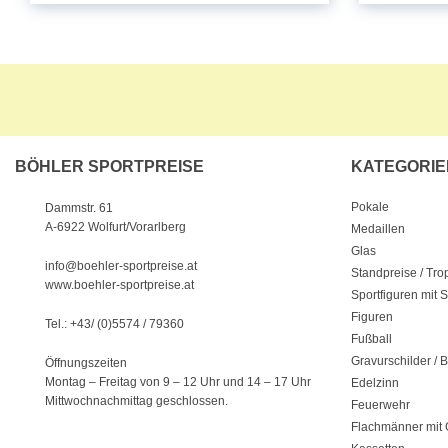
BÖHLER SPORTPREISE
KATEGORIE
Pokale
Dammstr. 61
A-6922 Wolfurt/Vorarlberg
Medaillen
Glas
info@boehler-sportpreise.at
Standpreise / Tr
www.boehler-sportpreise.at
Sportfiguren mit 
Figuren
Tel.: +43/ (0)5574 / 79360
Fußball
Gravurschilder / B
Öffnungszeiten
Montag – Freitag von 9 – 12 Uhr
und 14 – 17 Uhr
Edelzinn
Mittwochnachmittag geschlossen.
Feuerwehr
Flachmänner mit 