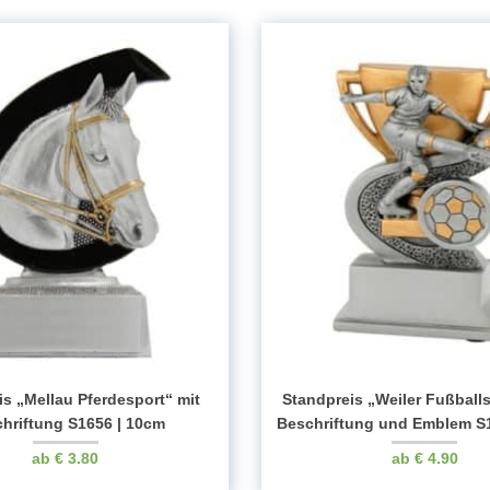
Menge
is „Mellau Pferdesport“ mit
Standpreis „Weiler Fußballs
hriftung S1656 | 10cm
Beschriftung und Emblem S
€
3.80
€
4.90