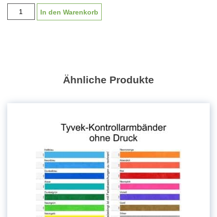
Tyvek-
In den Warenkorb
Kontrollarmbänder
19
mm
|
mit
einfarbigem
Ähnliche Produkte
Druck
Menge